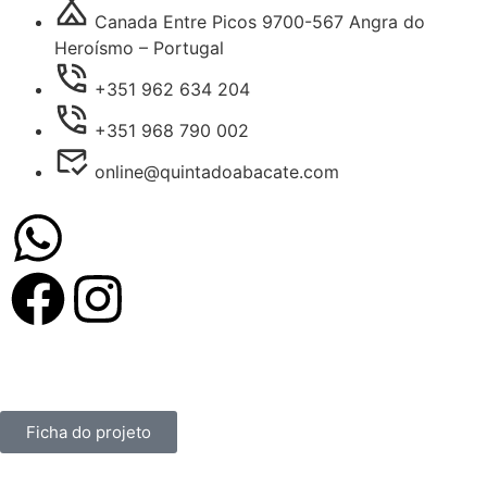
Canada Entre Picos 9700-567 Angra do
Heroísmo – Portugal
+351 962 634 204
+351 968 790 002
online@quintadoabacate.com
Quinta do Abacate 2025
Ficha do projeto
Todos os Direitos
Reservados.